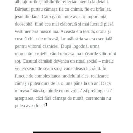
alb, ajururile și bibilurile reflectau atenția la detalii.
Bărbații purtau cămașa fie cu chimir, fie cu brâu lat,
țesut din lână. Cămașa de mire avea o importanță
deosebită, fiind cea mai elaborată și mai lucrată piesă
vestimentară masculină. Aceasta era țesută, croită și
cusută chiar de mireasă, iar măiestria sa era esențială
pentru viitorul căsniciei. După logodnă, urma
momentul croielii, când mireasa lua măsurile viitorului
soț. Cusutul cămășii devenea un ritual social – mirele
venea seară de seară să-și vadă aleasa lucrând. În
funcție de complexitatea modelului ales, realizarea
cămășii putea dura de la o lună până la un an. Dacă
mireasa întârzia, mirele era nevoit să-și prelungească
așteptarea, căci fără cămașa de nuntă, ceremonia nu
[2]
putea avea loc.