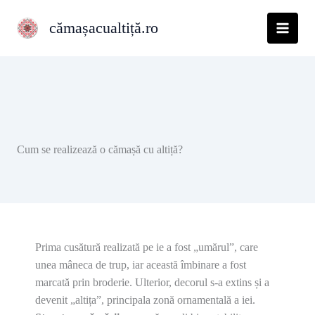
Skip
cămașacualtiță.ro
to
content
Cum se realizează o cămașă cu altiță?
Prima cusătură realizată pe ie a fost „umărul”, care
unea mâneca de trup, iar această îmbinare a fost
marcată prin broderie. Ulterior, decorul s-a extins și a
devenit „altița”, principala zonă ornamentală a iei.