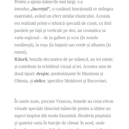
Pentru a ajusta mânecile mai largi, s-a
introdus
„încrețul”
, o cusătură funcțională ce strângea
materialul, având un efect similar elasticului. Aceasta
era realizată printr-o tehnică specială de cusut, cu linii
paralele pe față și verticale pe dos, iar cromatica sa
varia regional – de la galben și ocru (în zonele
românești), la roșu (la huțani) sau verde și albastru (la
ruteni).
Râurii
, benzile decorative de pe mânecă, au rol estetic
și contribuie la echilibrul vizual al iei. Acestea sunt de
două tipuri:
drepte
, predominante în Muntenia și
Oltenia, și
oblice
, specifice Moldovei și Bucovinei.
În unele zone, precum Vrancea, femeile au creat efecte
vizuale speciale răsucind mânecile pentru a obține un
aspect inspirat din moda bizantină. Broderia pieptului
și spatelui varia în funcție de climat: în nord, unde