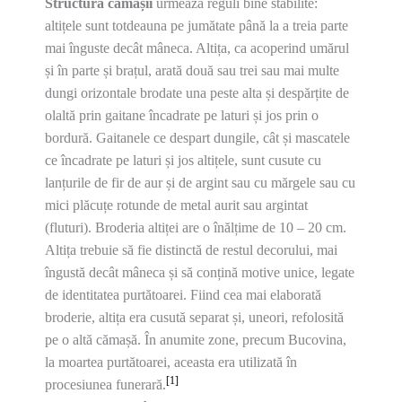
Structura cămășii
urmează reguli bine stabilite:
altițele sunt totdeauna pe jumătate până la a treia parte
mai înguste decât mâneca. Altița, ca acoperind umărul
și în parte și brațul, arată două sau trei sau mai multe
dungi orizontale brodate una peste alta și despărțite de
olaltă prin gaitane încadrate pe laturi și jos prin o
bordură. Gaitanele ce despart dungile, cât și mascatele
ce încadrate pe laturi și jos altițele, sunt cusute cu
lanțurile de fir de aur și de argint sau cu mărgele sau cu
mici plăcuțe rotunde de metal aurit sau argintat
(fluturi). Broderia altiței are o înălțime de 10 – 20 cm.
Altița trebuie să fie distinctă de restul decorului, mai
îngustă decât mâneca și să conțină motive unice, legate
de identitatea purtătoarei. Fiind cea mai elaborată
broderie, altița era cusută separat și, uneori, refolosită
pe o altă cămașă. În anumite zone, precum Bucovina,
la moartea purtătoarei, aceasta era utilizată în
[1]
procesiunea funerară.