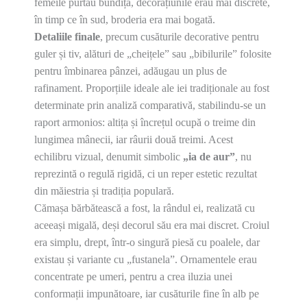
femeile purtau bundiță, decorațiunile erau mai discrete,
în timp ce în sud, broderia era mai bogată.
Detaliile finale
, precum cusăturile decorative pentru
guler și tiv, alături de „cheițele” sau „bibilurile” folosite
pentru îmbinarea pânzei, adăugau un plus de
rafinament. Proporțiile ideale ale iei tradiționale au fost
determinate prin analiză comparativă, stabilindu-se un
raport armonios: altița și încrețul ocupă o treime din
lungimea mânecii, iar râurii două treimi. Acest
echilibru vizual, denumit simbolic
„ia de aur”
, nu
reprezintă o regulă rigidă, ci un reper estetic rezultat
din măiestria și tradiția populară.
Cămașa bărbătească a fost, la rândul ei, realizată cu
aceeași migală, deși decorul său era mai discret. Croiul
era simplu, drept, într-o singură piesă cu poalele, dar
existau și variante cu „fustanela”. Ornamentele erau
concentrate pe umeri, pentru a crea iluzia unei
conformații impunătoare, iar cusăturile fine în alb pe